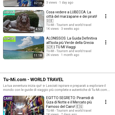
3 views
1 day ago
37:19
Cosa vedere a LUBECCA: La
città del marzapane e dei pirati!
🇩🇪
TU-MI - Tourism and world travel
1K views
3 weeks ago
4:52
ALONISSOS: La Guida Definitiva
all'Isola più Verde della Grecia
🇬🇷 | TU MI Viaggi
TU-MI - Tourism and world travel
2K views
1 month ago
11:18
Tu-Mi.com - WORLD TRAVEL
La tua avventura inizia qui! ✈️ Lasciati ispirare e preparati a esplorare il
mondo con le guide di viaggio più complete e autentiche di Tu-Mi.com.
www.Tu-Mi.com www.Tu-MiShop.com
EGITTO SEGRETO: Piramidi di
Giza di Notte e il Mercato più
Famoso del Cairo! 🇪🇬
TU-MI - Tourism and world travel
1K views
7 days ago
7:48