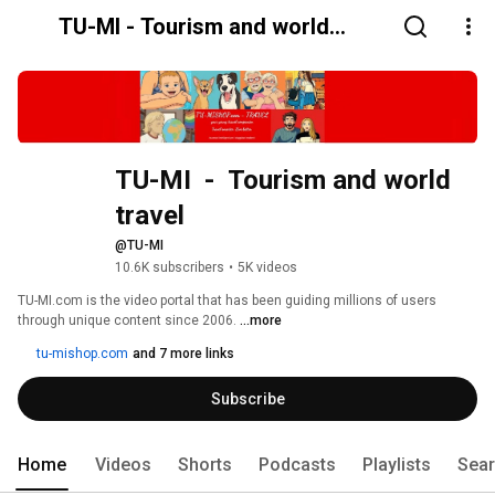
TU-MI - Tourism and world
travel
TU-MI  -  Tourism and world 
travel
@TU-MI
10.6K subscribers
•
5K videos
TU-MI.com is the video portal that has been guiding millions of users 
through unique content since 2006. 
...more
tu-mishop.com
and 7 more links
Subscribe
Home
Videos
Shorts
Podcasts
Playlists
Sea