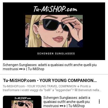
Schengen Sunglasses: adatti a qualsiasi outfit anche quelli piu
mostruosi 🕶️✈️ | Tu-MiShop
Tu-MiSHOP.com - YOUR YOUNG COMPANION
during TRAVEL and at HOME
Tu-MiSHOP.com - YOUR YOUNG TRAVEL COMPANION ✈️ Pronti a
trasformare i vostri viaggi da "belli" a "leggendari"? 🎒 Benvenuti nella
playlist ufficiale di Tu-MiSHOP.com - YOUR YOUNG TRAVEL COMPANION!
Schengen Sunglasses: adatti a
Questo è l'hub definitivo dove raccogliamo i video di tutti i prodotti
innovativi e indispensabili del nostro e-commerce, progettati
qualsiasi outfit anche quelli piu
appositamente per migliorare l'esperienza di viaggio di ogni esploratore
mostruosi 🕶️✈️ | Tu-MiShop